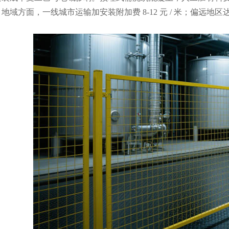
地域方面，一线城市运输加安装附加费 8-12 元 / 米；偏远地区达 15