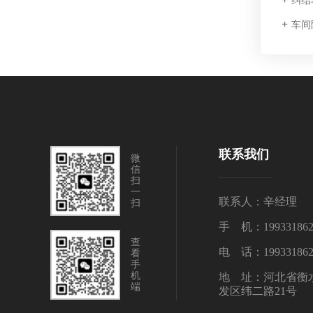
纠结
车间
联系我们
微
信
扫
一
联系人：辛经理
扫
手 机：199331862
查
电 话：199331862
看
手
机
地 址：河北省衡
端
发区纬二路21号