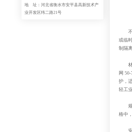
地 址：河北省衡水市安平县高新技术产
业开发区纬二路21号
或临时
制隔离
网 5
护，适
轻工
规
格中，