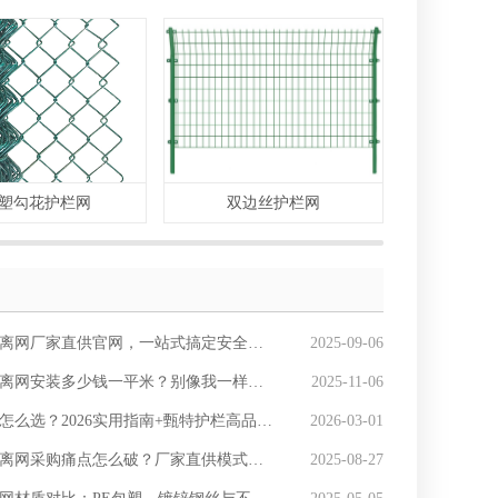
塑勾花护栏网
双边丝护栏网
监
离网厂家直供官网，一站式搞定安全与成本
2025-09-06
安装多少钱一平米？别像我一样，花 3 万返工才懂这些坑！
2025-11-06
选？2026实用指南+甄特护栏高品质勾花网，场景全覆盖
2026-03-01
网采购痛点怎么破？厂家直供模式：价透、定制活、交付快
2025-08-27