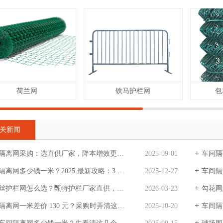
荷兰网
铁马护栏网
包
关新闻
隔离网采购：选直供厂家，降本增效更可靠
2025-09-01
车间隔
网多少钱一米？2025 最新攻略：3 个关键因素 + 避坑技巧，买对不花冤枉钱
2025-12-27
车间隔离网
护栏网怎么选？甄特护栏厂家直供，耐用省心还省钱！
2026-03-23
勾花网怎么
离网一米差价 130 元？采购时弄清这些，不花冤枉钱
2025-10-20
车间隔离