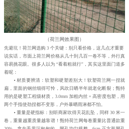
（荷兰网效果图）
先避坑！荷兰网选购 3 个关键：别只看价格，这几点才重要
说实话，市面上荷兰网价格从几十到几百一卷不等，外行真
容易挑花眼。很多人以为 “看着粗就行”，其实这里面门道多
着呢：
• 材质要辨清：软塑和硬塑差别大！软塑荷兰网一捏就
扁，里面的钢丝细得可怜，风吹日晒半年就老化断裂；甄特
用的是硬塑工程级材质，3.0mm 加粗内丝 + 高密度包塑，用
两个手指使劲捏都不变形，户外暴晒雨淋都不怕。
• 重量是硬指标：别听商家吹得天花乱坠，同样 30 米一
卷，重量越重质量越靠谱！甄特荷兰网每卷重量比普通款重
20%，拿在手里沉甸甸的，网孔均匀规整，6cm 正方形网孔