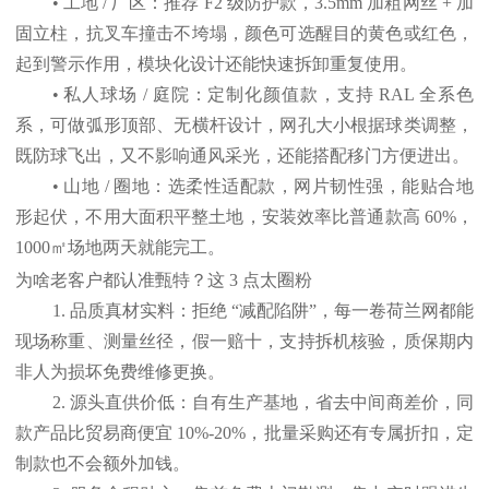
• 工地 / 厂区：推荐 F2 级防护款，3.5mm 加粗网丝 + 加
固立柱，抗叉车撞击不垮塌，颜色可选醒目的黄色或红色，
起到警示作用，模块化设计还能快速拆卸重复使用。
• 私人球场 / 庭院：定制化颜值款，支持 RAL 全系色
系，可做弧形顶部、无横杆设计，网孔大小根据球类调整，
既防球飞出，又不影响通风采光，还能搭配移门方便进出。
• 山地 / 圈地：选柔性适配款，网片韧性强，能贴合地
形起伏，不用大面积平整土地，安装效率比普通款高 60%，
1000㎡场地两天就能完工。
为啥老客户都认准甄特？这 3 点太圈粉
1. 品质真材实料：拒绝 “减配陷阱”，每一卷荷兰网都能
现场称重、测量丝径，假一赔十，支持拆机核验，质保期内
非人为损坏免费维修更换。
2. 源头直供价低：自有生产基地，省去中间商差价，同
款产品比贸易商便宜 10%-20%，批量采购还有专属折扣，定
制款也不会额外加钱。