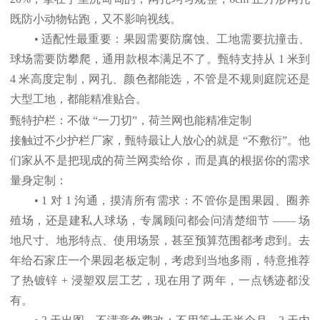
既防小动物钻跑，又不影响视线。
• 适配性最重要：果园需要防腐蚀、工地需要抗撞击、
球场需要防攀爬，通用款根本满足不了。甄特支持从 1 米到
4 米高度定制，网孔、颜色都能选，不管是不规则庭院还是
大型工地，都能精准贴合。
甄特护栏：不做 “一刀切”，荷兰网也能精准定制
接触过不少护栏厂家，甄特最让人放心的就是 “不敷衍”。他
们家从不是把现成的荷兰网卖给你，而是真的根据你的需求
量身定制：
• 1 对 1 沟通，摸清所有需求：不管你是围果园、圈养
殖场，还是建私人球场，专属顾问都会问清楚细节 —— 场
地尺寸、地形特点、使用场景，甚至预算范围都考虑到。去
年给石家庄一个果园老板定制，考虑到当地多雨，特意推荐
了热镀锌 + 浸塑双层工艺，现在用了两年，一点锈迹都没
有。