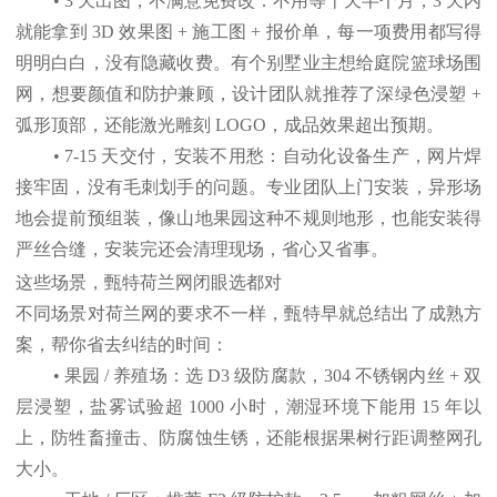
• 3 天出图，不满意免费改：不用等十天半个月，3 天内
就能拿到 3D 效果图 + 施工图 + 报价单，每一项费用都写得
明明白白，没有隐藏收费。有个别墅业主想给庭院篮球场围
网，想要颜值和防护兼顾，设计团队就推荐了深绿色浸塑 +
弧形顶部，还能激光雕刻 LOGO，成品效果超出预期。
• 7-15 天交付，安装不用愁：自动化设备生产，网片焊
接牢固，没有毛刺划手的问题。专业团队上门安装，异形场
地会提前预组装，像山地果园这种不规则地形，也能安装得
严丝合缝，安装完还会清理现场，省心又省事。
这些场景，甄特荷兰网闭眼选都对
不同场景对荷兰网的要求不一样，甄特早就总结出了成熟方
案，帮你省去纠结的时间：
• 果园 / 养殖场：选 D3 级防腐款，304 不锈钢内丝 + 双
层浸塑，盐雾试验超 1000 小时，潮湿环境下能用 15 年以
上，防牲畜撞击、防腐蚀生锈，还能根据果树行距调整网孔
大小。