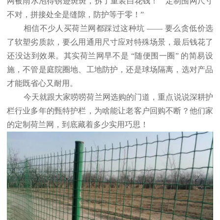
网被雨水泡得锈迹斑斑，拆了重装白花钱！”“定制围网尺寸
不对，拼接处全是缝隙，防护等于零！”
相信不少人买荷兰网都踩过这种坑 —— 要么贪低价选
了软塑劣质款，要么用通用尺寸应对特殊场景，最后钱花了
还没达到效果。其实荷兰网早不是 “随便围一圈” 的简易设
施，不管是庭院圈地、工地防护，还是球场隔离，选对产品
才能既省心又耐用。
今天就跟大家唠唠荷兰网选购的门道，重点说说深耕护
栏行业多年的甄特护栏，为啥能让老客户回购不断？他们家
的定制荷兰网，到底藏着多少实用巧思！