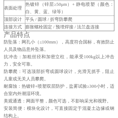
热镀锌（锌层≥50μm）+ 静电喷塑（颜色：
表面处理
白、黄、蓝、绿等）
顶部设计
平头 / 圆球 / 折弯防攀爬
连接方式
膨胀螺栓固定 / 预埋焊接 / 法兰盘连接
产品特点
防坠落：
网孔小（≤100mm），高度符合国标，有效防止
人员及物品意外坠落。
抗冲击：
加粗丝径和加密立柱，能承受100kg以上冲击
力，安全可靠。
防攀爬：
可选顶部折弯或圆球设计，光滑无抓手，阻止
儿童或无关人员攀爬。
耐腐蚀：
热镀锌+喷塑双层防护，盐雾试验≥300小时，适
合室内外潮湿环境。
美观通透：
网面平整，颜色可选，不影响采光和视野。
安装简便：
模块化设计，可直接固定于混凝土边缘或钢
结构上。