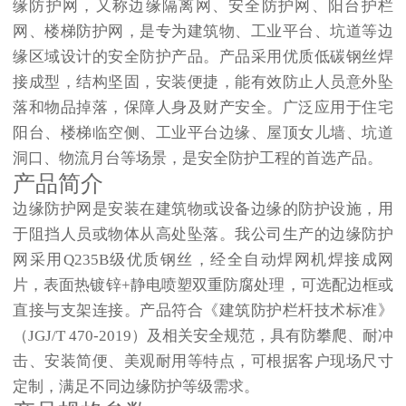
缘防护网，又称
边缘隔离网、安全防护网、阳台护栏
网、楼梯防护网
，是专为建筑物、工业平台、坑道等边
缘区域设计的安全防护产品。产品采用优质低碳钢丝焊
接成型，结构坚固，安装便捷，能有效防止人员意外坠
落和物品掉落，保障人身及财产安全。广泛应用于住宅
阳台、楼梯临空侧、工业平台边缘、屋顶女儿墙、坑道
洞口、物流月台等场景，是安全防护工程的首选产品。
产品简介
边缘防护网是安装在建筑物或设备边缘的防护设施，用
于阻挡人员或物体从高处坠落。我公司生产的边缘防护
网采用Q235B级优质钢丝，经全自动焊网机焊接成网
片，表面热镀锌+静电喷塑双重防腐处理，可选配边框或
直接与支架连接。产品符合《建筑防护栏杆技术标准》
（JGJ/T 470-2019）及相关安全规范，具有防攀爬、耐冲
击、安装简便、美观耐用等特点，可根据客户现场尺寸
定制，满足不同边缘防护等级需求。