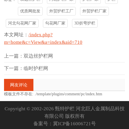
优质网批发
外贸护栏工厂
外贸护栏厂家
河北勾花网厂家
勾花网厂家
3D折弯护栏
本文网址：
/index.php?
m=home&c=View&a=index&aid=710
上一篇：双边丝护栏网
下一篇：临时护栏网
网友评论
模板文件不存在: ./template/plugins/comment/pc/index.htm
Copyright © 2002-2026 甄特护栏 河北巨人金属制品科技
有限公司 版权所有
备案号：
冀ICP备16006721号